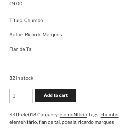
€
9.00
Título: Chumbo
Autor: Ricardo Marques
Flan de Tal
32 in stock
Chumbo
Add to cart
—
Ricardo
Marques
SKU:
ele018
Category:
elemeNtário
Tags:
chumbo
,
quantity
elemeNtário
,
flan de tal
,
poesia
,
ricardo marques