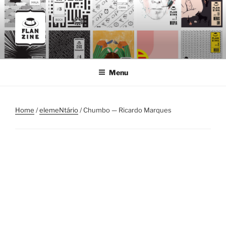
Skip
to
content
FLANZINE
Flanzine
Menu
Home
/
elemeNtário
/ Chumbo — Ricardo Marques